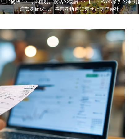
会社の物語
>>
【業種別】復活の物語
>> 【IT・Web業界の
注費を確保し、事業を軌道に乗せた制作会社