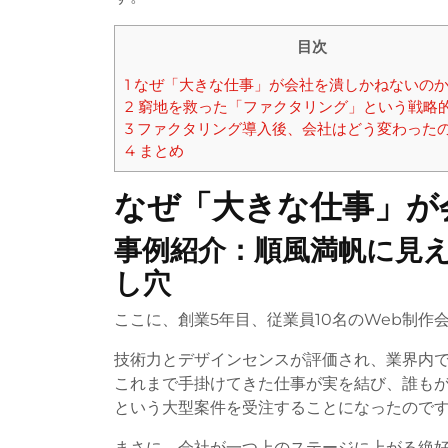
目次
1
なぜ「大きな仕事」が会社を潰しかねないの
2
窮地を救った「ファクタリング」という戦略
3
ファクタリング導入後、会社はどう変わった
4
まとめ
なぜ「大きな仕事」が
事例紹介：順風満帆に見え
し穴
ここに、創業5年目、従業員10名のWeb制作
技術力とデザインセンスが評価され、業界内
これまで手掛けてきた仕事が実を結び、誰もが
という大型案件を受注することになったので
まさに、会社が一つ上のステージに上がる絶