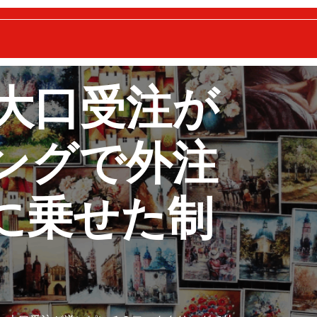
】大口受注が
ングで外注
に乗せた制