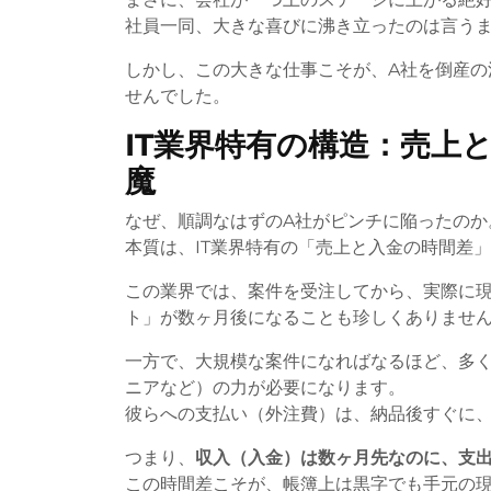
社員一同、大きな喜びに沸き立ったのは言う
しかし、この大きな仕事こそが、A社を倒産の
せんでした。
IT業界特有の構造：売上
魔
なぜ、順調なはずのA社がピンチに陥ったのか
本質は、IT業界特有の「売上と入金の時間差
この業界では、案件を受注してから、実際に
ト」が数ヶ月後になることも珍しくありませ
一方で、大規模な案件になればなるほど、多
ニアなど）の力が必要になります。
彼らへの支払い（外注費）は、納品後すぐに
つまり、
収入（入金）は数ヶ月先なのに、支
この時間差こそが、帳簿上は黒字でも手元の