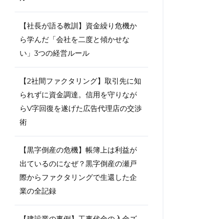
【社長が語る教訓】資金繰り危機か
ら学んだ「会社を二度と傾かせな
い」3つの経営ルール
【2社間ファクタリング】取引先に知
られずに資金調達。信用を守りなが
らV字回復を遂げた広告代理店の交渉
術
【黒字倒産の危機】帳簿上は利益が
出ているのになぜ？黒字倒産の瀬戸
際からファクタリングで生還した企
業の全記録
【建設業の事例】工事代金の入金ズ