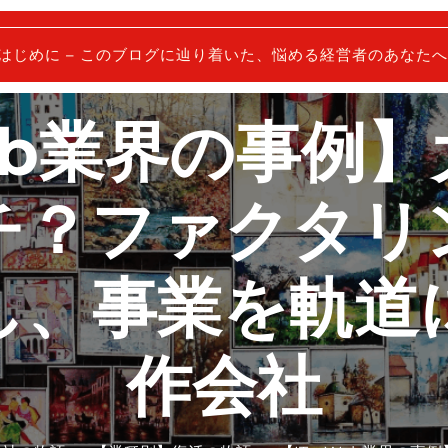
はじめに – このブログに辿り着いた、悩める経営者のあなたへ
eb業界の事例
チ？ファクタリ
し、事業を軌道
作会社