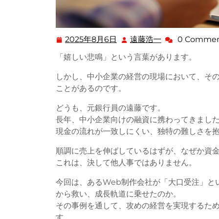
2025年8月6日
遠藤浩一
0 Commen
2025
遠
年
藤
「嬉しい悲鳴」という言葉があります。
8
浩
月
一
しかし、中小企業の経営の現場において、そ
6
ことがあるのです。
日
どうも、元銀行員の遠藤です。
長年、中小企業向けの融資に携わってきました
現金の流れが一致しにくい、独特の難しさを
順調に売上を伸ばしているはずが、なぜか資
これは、決して他人事ではありません。
今回は、あるWeb制作会社が「大口受注」と
から救い、成長軌道に乗せたのか。
その事例を通して、攻めの経営を実現するた
す。