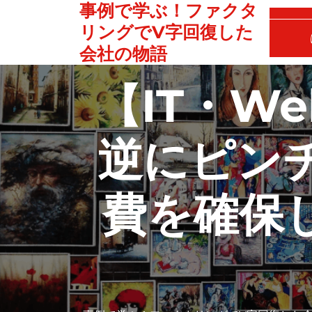
事例で学ぶ！ファクタ
Skip
to
リングでV字回復した
content
会社の物語
【IT・W
逆にピン
費を確保